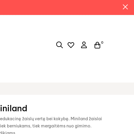
0
iniland
į edukacinę žaislų vertę bei kokybę. Miniland žaislai
ks tiek berniukams, tiek mergaitėms nuo gimimo.
ūdikiams.