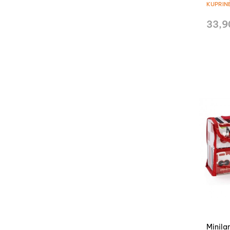
KUPRIN
33,9
Minila