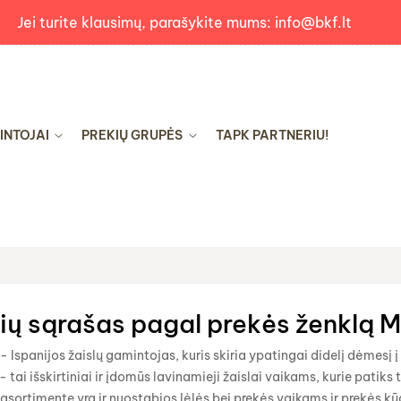
Jei turite klausimų, parašykite mums: info@bkf.lt
INTOJAI
PREKIŲ GRUPĖS
TAPK PARTNERIU!
ių sąrašas pagal prekės ženklą M
- Ispanijos žaislų gamintojas, kuris skiria ypatingai didelį dėmesį 
 tai išskirtiniai ir įdomūs lavinamieji žaislai vaikams, kurie pati
asortimente yra ir nuostabios lėlės bei prekės vaikams ir prekės k