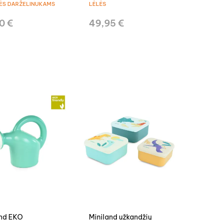
ĖS DARŽELINUKAMS
LĖLĖS
0 €
49,95 €
and EKO
Miniland užkandžių