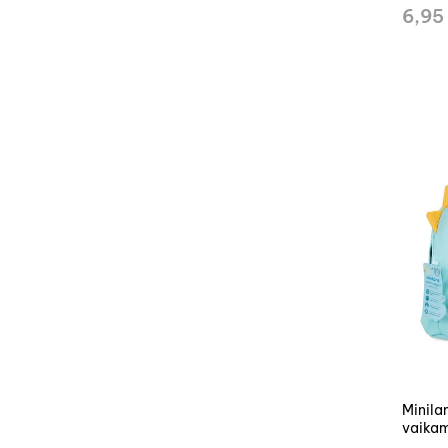
6,95
Miniland termo k
vaikam