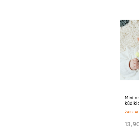
Minila
kūdiki
ŽAISLAI
13,9