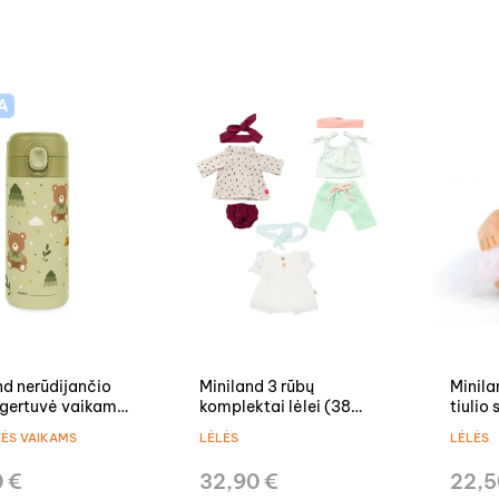
A
nd nerūdijančio
Miniland 3 rūbų
Minila
 gertuvė vaikams
komplektai lėlei (38
tiulio
er
cm)
ĖS VAIKAMS
LĖLĖS
LĖLĖS
0 €
32,90 €
22,5