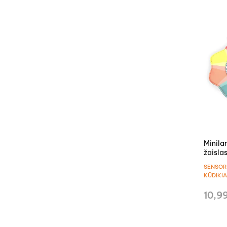
Minila
žaisla
Gėlyt
SENSORI
KŪDIKI
10,9