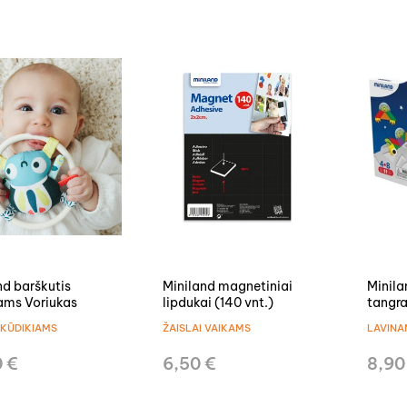
nd barškutis
Miniland magnetiniai
Minil
ams Voriukas
lipdukai (140 vnt.)
tangr
 KŪDIKIAMS
ŽAISLAI VAIKAMS
LAVINAM
0 €
6,50 €
8,90