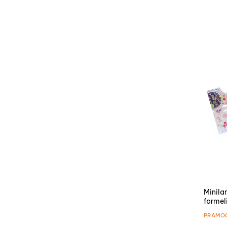
Minila
formeli
PRAMO