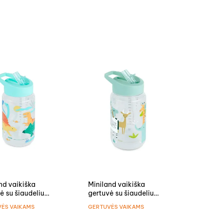
nd vaikiška
Miniland vaikiška
ė su šiaudeliu
gertuvė su šiaudeliu
urai
Džiunglės
ĖS VAIKAMS
GERTUVĖS VAIKAMS