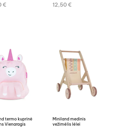
0 €
12,50 €
nd termo kuprinė
Miniland medinis
s Vienaragis
vežimėlis lėlei