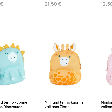
 €
21,50 €
12,5
uprinė
Miniland termo kuprinė
Minila
s Dinozauras
vaikams Žirafa
vaikam