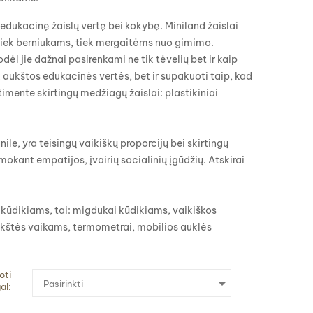
į edukacinę žaislų vertę bei kokybę. Miniland žaislai
ks tiek berniukams, tiek mergaitėms nuo gimimo.
dėl jie dažnai pasirenkami ne tik tėvelių bet ir kaip
k aukštos edukacinės vertės, bet ir supakuoti taip, kad
mente skirtingų medžiagų žaislai: plastikiniai
ile, yra teisingų vaikiškų proporcijų bei skirtingų
i mokant empatijos, įvairių socialinių įgūdžių. Atskirai
kūdikiams, tai: migdukai kūdikiams, vaikiškos
lėkštės vaikams, termometrai, mobilios auklės
oti

Pasirinkti
al: