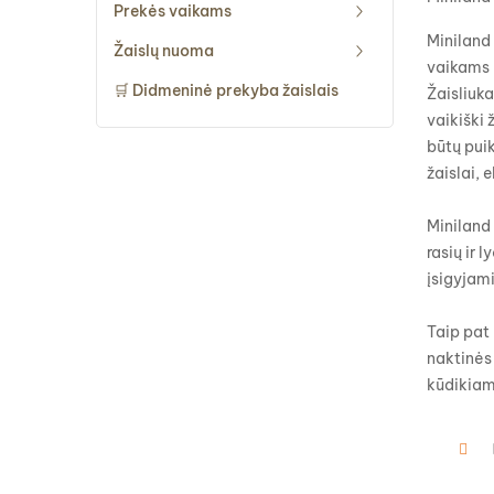
Prekės vaikams
Miniland 
Žaislų nuoma
vaikams -
🛒 Didmeninė prekyba žaislais
Žaisliuka
vaikiški 
būtų pui
žaislai, 
Miniland 
rasių ir 
įsigyjami
Taip pat
naktinės
kūdikiams