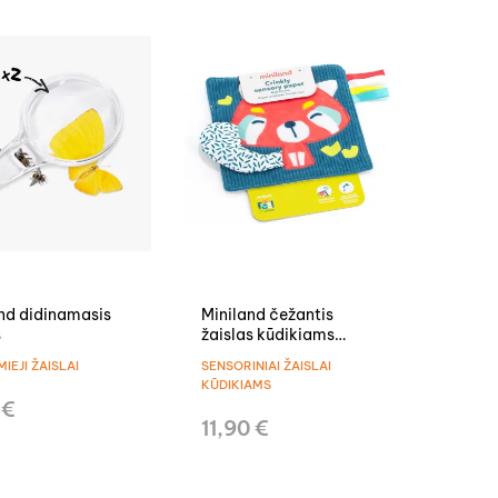
nd didinamasis
Miniland čežantis
s
žaislas kūdikiams
Raudonoji panda
IEJI ŽAISLAI
SENSORINIAI ŽAISLAI
KŪDIKIAMS
 €
11,90 €