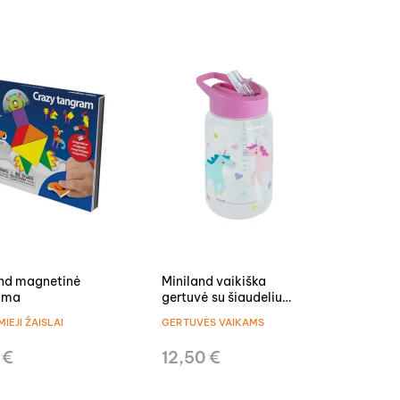
and magnetinė
Miniland vaikiška
ama
gertuvė su šiaudeliu
Pasaka
IEJI ŽAISLAI
GERTUVĖS VAIKAMS
 €
12,50 €