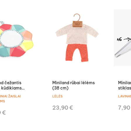
nd čežantis
Miniland rūbai lėlėms
Minila
s kūdikiams
(38 cm)
stikla
ė
NIAI ŽAISLAI
LĖLĖS
LAVINAM
AMS
23,90 €
7,90
9 €