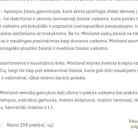
- Ispanijos žaislų gamintojas, kuris skiria ypatingai didelį dėmesį 
 tai išskirtiniai ir įdomūs lavinamieji žaislai vaikams, kurie pati
i vaikams yra kokybiški ir paprastai įvairiapusiškai panaudojami, to
žaislai darželiams ar mokykloms. Be to, Miniland vaikų žaislai ne ti
kus ir naudingas pasirinkimas kaip dovanos vaikams. Miniland asorti
ekologiško plastiko žaislai ir mediniai žaislai vaikams.
asortimente ir nuostabios lėlės. Miniland lėlytės švelniai kvepia van
lyčių, taigi tai taip pat edukaciniai žaislai, kurie gali būti naudojam
 ir vežimėliai, rūbai lėlėms bei kiti priedai.
 Miniland nemažą gamybos dalį užima ir prekės vaikams bei prekės 
 lempos, vaikiškos gertuvės, maisto šildytuvai, maisto termosai, 
, hermetiški indeliai ir t.t.
Rikiu
Rasta 258 prekės(-ių).
pag