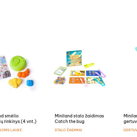
nd smėlio
Miniland stalo žaidimas
Minila
ų rinkinys (4 vnt.)
Catch the bug
gertuv
Dinoza
GOMS LAUKE
STALO ŽAIDIMAI
GERTUV