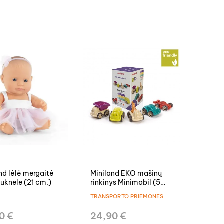
nd lėlė mergaitė
Miniland EKO mašinų
 suknele (21 cm.)
rinkinys Minimobil (5
vnt.)
TRANSPORTO PRIEMONĖS
0 €
24,90 €