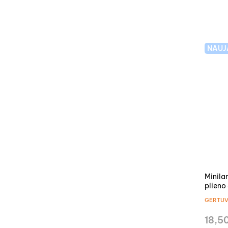
NAUJ
Minila
plieno
Explor
GERTUV
18,5