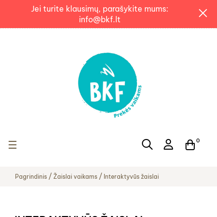
Jei turite klausimų, parašykite mums:
info@bkf.lt
0
Toggle navigation
☰
Pagrindinis
Žaislai vaikams
Interaktyvūs žaislai