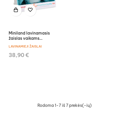
Miniland lavinamasis
žaislas vaikams
Emocijų draugas
LAVINAMIEJI ŽAISLAI
38,90 €
Rodoma 1-7 iš 7 prekės(-ių)