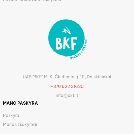
UAB "BKF" M. K. Čiurlionio g. 111, Druskininkai
+370 622 31630
info@bkf.lt
MANO PASKYRA
Paskyra
Mano užsakymai