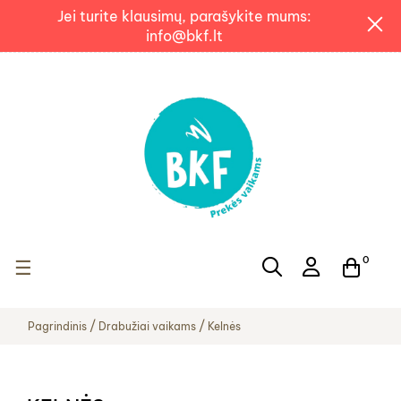
Jei turite klausimų, parašykite mums:
info@bkf.lt
0
Toggle navigation
☰
Pagrindinis
Drabužiai vaikams
Kelnės