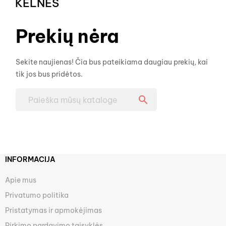
KELNĖS
Prekių nėra
Sekite naujienas! Čia bus pateikiama daugiau prekių, kai
tik jos bus pridėtos.

INFORMACIJA
Apie mus
Privatumo politika
Pristatymas ir apmokėjimas
Pirkimo pardavimo taisyklės