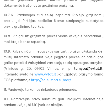
dokumentą ir užpildytą grąžinimo prašymą.
10.7.6. Pardavėjas turi teisę nepriimti Pirkėjo grąžinamų
prekių, jei Pirkėjas nesilaiko šiame straipsnyje nustatytos
prekių grąžinimo tvarkos.
10.8. Pinigai už grąžintas prekes visais atvejais pervedami į
mokėtojo banko sąskaitą.
10.9. Kilus ginčui ir nepavykus susitarti, prašymą/skundą dėl
mūsų interneto parduotuvėje įsigytos prekės ar paslaugos
galite pateikti Valstybinei vartotojų teisių apsaugos tarnybai
(Vilniaus g. 25, 01402 Vilnius, el. p.
tarnyba@vvtat.lt
,
interneto svetainė
www.vvtat.lt
) ar užpildyti prašymo formą
EGS platformoje
http://ec.europa.eu/odr/
11. Pardavėjo taikomos rinkodaros priemonės:
11.1. Pardavėjas savo nuožiūra gali inicijuoti internetinėje
parduotuvėje „bkf.lt“ įvairias akcijas.