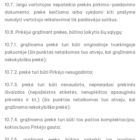
10.7. Jeigu vartotojas nepateikia prekės pirkimo–pardavimo
dokumento, prekė keičiama arba vykdomi kiti prašyme
nurodyti vartotojo reikalavimai tik pardavėjui sutikus.
10.8. Pirkėjui grąžinant prekes, būtina laikytis šių sąlygų:
10.7.1. grąžinama prekė turi būti originalioje tvarkingoje
pakuotėje (šis punktas netaikomas tuo atveju, kai grąžinama
nekokybiška prekė);
10.7.2. prekė turi būti Pirkėjo nesugadinta;
10.7.3. prekė turi būti nenaudota, nepraradusi prekinės
išvaizdos (nepažeistos etiketės, nenuplėštos apsauginės
plėvelės ir kt.) (šis punktas netaikomas tuo atveju, kai
grąžinama nekokybiška prekė);
10.7.4. grąžinama prekė turi būti tos pačios komplektacijos,
kokios buvo Pirkėjo gauta;
10.7.5. grąžinant prekę būtina pateikti jos įsigijimo