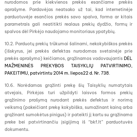
nurodomos prie kiekvienos prekės esančiame prekės
aprašyme. Pardavėjas neatsako už tai, kad internetinėje
parduotuvėje esančios prekės savo spalva, forma ar kitais
parametrais gali neatitikti realaus prekių dydžio, formų ir
spalvos dėl Pirkėjo naudojamo monitoriaus ypatybių.
10.2. Parduotų prekių trūkumai šalinami, nekokybiškos prekės
(išskyrus, jei prekės defektas nurodomas svetainėje prie
prekės aprašymo) keičiamos, grąžinamos vadovaujantis
DĖL
MAŽMENINĖS PREKYBOS TAISYKLIŲ PATVIRTINIMO,
PAKEITIMU, patvirtintu 2014 m. liepos22 d. Nr. 738
.
10.6. Norėdamas grąžinti prekę šių Taisyklių numatytais
atvejais, Pirkėjas turi užpildyti laisvos formos prekių
grąžinimo prašymą nurodant prekės defektus ir norimą
veiksmą (pakeičiant prekę kokybiška, sumažinant kainą arba
grąžinant sumokėtus pinigus) ir pateikti jį kartu su grąžinama
preke bei patvirtinančiu įsigijimą iš “bkf.lt” parduotuvės
dokumentu.