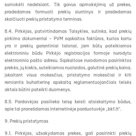
sumokėti nedelsiant. Tik gavus apmokėjimą už prekes,
pradedamas formuoti prekių siuntinys ir pradedamas
skaičiuoti prekių pristatymo terminas.
8.4. Pirkėjas, patvirtindamas Taisykles, sutinka, kad prekių
pirkimo dokumentai – PVM sąskaitos faktūros, kurios kartu
yra ir prekių garantiniai talonai, jam būtų pateikiamos
elektroniniu būdu Pirkėjo registracijos formoje nurodytu
elektroninio pašto adresu. Sąskaitose nurodomos pasirinktos
prekės, jų kiekis, suteikiamos nuolaidos, galutinė prekių kaina,
įskaitant visus mokesčius, pristatymo mokesčiai ir kiti
remiantis buhalterinę apskaitą reglamentuojančiais teisės
aktais būtini pateikti duomenys.
8.5. Pardavėjas pasilieka teisę keisti atsiskaitymo būdus,
apie tai pranešdamas internetinėje parduotuvėje „bkf.lt“.
9. Prekių pristatymas
9.1. Pirkėjas, užsakydamas prekes, gali pasirinkti prekių