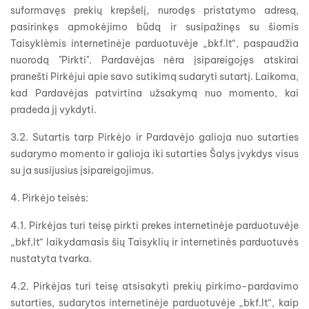
suformavęs prekių krepšelį, nurodęs pristatymo adresą,
pasirinkęs apmokėjimo būdą ir susipažinęs su šiomis
Taisyklėmis internetinėje parduotuvėje „bkf.lt“, paspaudžia
nuorodą "Pirkti". Pardavėjas nėra įsipareigojęs atskirai
pranešti Pirkėjui apie savo sutikimą sudaryti sutartį. Laikoma,
kad Pardavėjas patvirtina užsakymą nuo momento, kai
pradeda jį vykdyti.
3.2. Sutartis tarp Pirkėjo ir Pardavėjo galioja nuo sutarties
sudarymo momento ir galioja iki sutarties Šalys įvykdys visus
su ja susijusius įsipareigojimus.
4. Pirkėjo teisės:
4.1. Pirkėjas turi teisę pirkti prekes internetinėje parduotuvėje
„bkf.lt“ laikydamasis šių Taisyklių ir internetinės parduotuvės
nustatyta tvarka.
4.2. Pirkėjas turi teisę atsisakyti prekių pirkimo-pardavimo
sutarties, sudarytos internetinėje parduotuvėje „bkf.lt“, kaip