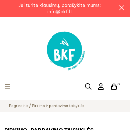
Jei turite klausimų, parašykite mums:
info@bkf.lt
0
Toggle navigation
☰
Pagrindinis
Pirkimo ir pardavimo taisyklės