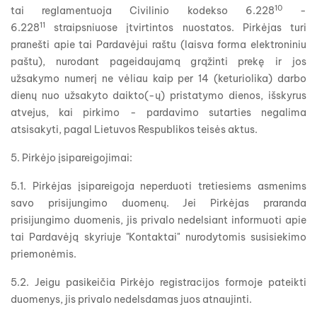
10
tai reglamentuoja Civilinio kodekso 6.228
-
11
6.228
straipsniuose įtvirtintos nuostatos. Pirkėjas turi
pranešti apie tai Pardavėjui raštu (laisva forma elektroniniu
paštu), nurodant pageidaujamą grąžinti prekę ir jos
užsakymo numerį ne vėliau kaip per 14 (keturiolika) darbo
dienų nuo užsakyto daikto(-ų) pristatymo dienos, išskyrus
atvejus, kai pirkimo - pardavimo sutarties negalima
atsisakyti, pagal Lietuvos Respublikos teisės aktus.
5. Pirkėjo įsipareigojimai:
5.1. Pirkėjas įsipareigoja neperduoti tretiesiems asmenims
savo prisijungimo duomenų. Jei Pirkėjas praranda
prisijungimo duomenis, jis privalo nedelsiant informuoti apie
tai Pardavėją skyriuje "Kontaktai" nurodytomis susisiekimo
priemonėmis.
5.2. Jeigu pasikeičia Pirkėjo registracijos formoje pateikti
duomenys, jis privalo nedelsdamas juos atnaujinti.