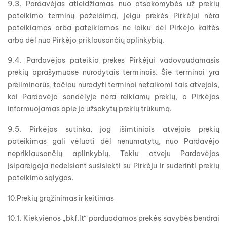
9.3. Pardavėjas atleidžiamas nuo atsakomybės už prekių
pateikimo terminų pažeidimą, jeigu prekės Pirkėjui nėra
pateikiamos arba pateikiamos ne laiku dėl Pirkėjo kaltės
arba dėl nuo Pirkėjo priklausančių aplinkybių.
9.4. Pardavėjas pateikia prekes Pirkėjui vadovaudamasis
prekių aprašymuose nurodytais terminais. Šie terminai yra
preliminarūs, tačiau nurodyti terminai netaikomi tais atvejais,
kai Pardavėjo sandėlyje nėra reikiamų prekių, o Pirkėjas
informuojamas apie jo užsakytų prekių trūkumą.
9.5. Pirkėjas sutinka, jog išimtiniais atvejais prekių
pateikimas gali vėluoti dėl nenumatytų, nuo Pardavėjo
nepriklausančių aplinkybių. Tokiu atveju Pardavėjas
įsipareigoja nedelsiant susisiekti su Pirkėju ir suderinti prekių
pateikimo sąlygas.
10.Prekių grąžinimas ir keitimas
10.1. Kiekvienos „bkf.lt“ parduodamos prekės savybės bendrai