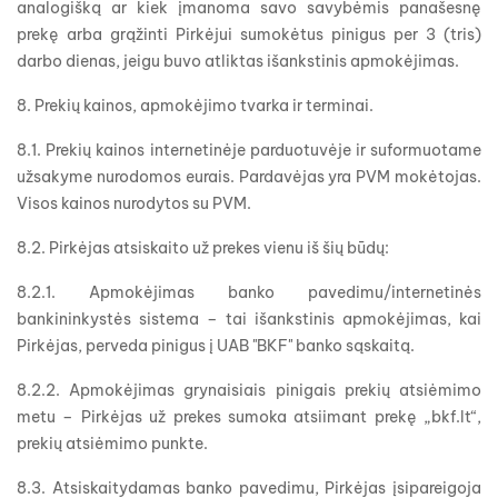
analogišką ar kiek įmanoma savo savybėmis panašesnę
prekę arba grąžinti Pirkėjui sumokėtus pinigus per 3 (tris)
darbo dienas, jeigu buvo atliktas išankstinis apmokėjimas.
8. Prekių kainos, apmokėjimo tvarka ir terminai.
8.1. Prekių kainos internetinėje parduotuvėje ir suformuotame
užsakyme nurodomos eurais. Pardavėjas yra PVM mokėtojas.
Visos kainos nurodytos su PVM.
8.2. Pirkėjas atsiskaito už prekes vienu iš šių būdų:
8.2.1. Apmokėjimas banko pavedimu/internetinės
bankininkystės sistema – tai išankstinis apmokėjimas, kai
Pirkėjas, perveda pinigus į UAB "BKF" banko sąskaitą.
8.2.2. Apmokėjimas grynaisiais pinigais prekių atsiėmimo
metu – Pirkėjas už prekes sumoka atsiimant prekę „bkf.lt“,
prekių atsiėmimo punkte.
8.3. Atsiskaitydamas banko pavedimu, Pirkėjas įsipareigoja