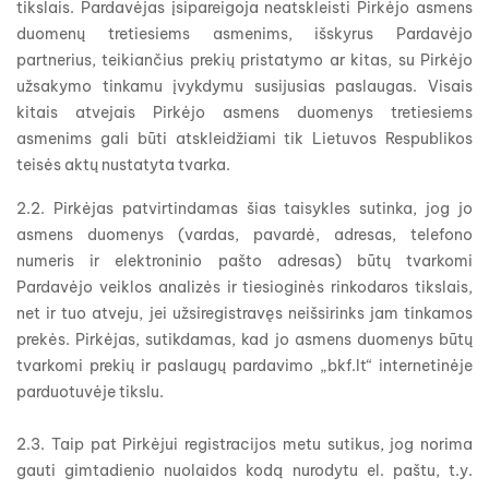
tikslais. Pardavėjas įsipareigoja neatskleisti Pirkėjo asmens
duomenų tretiesiems asmenims, išskyrus Pardavėjo
partnerius, teikiančius prekių pristatymo ar kitas, su Pirkėjo
užsakymo tinkamu įvykdymu susijusias paslaugas. Visais
kitais atvejais Pirkėjo asmens duomenys tretiesiems
asmenims gali būti atskleidžiami tik Lietuvos Respublikos
teisės aktų nustatyta tvarka.
2.2. Pirkėjas patvirtindamas šias taisykles sutinka, jog jo
asmens duomenys (vardas, pavardė, adresas, telefono
numeris ir elektroninio pašto adresas) būtų tvarkomi
Pardavėjo veiklos analizės ir tiesioginės rinkodaros tikslais,
net ir tuo atveju, jei užsiregistravęs neišsirinks jam tinkamos
prekės. Pirkėjas, sutikdamas, kad jo asmens duomenys būtų
tvarkomi prekių ir paslaugų pardavimo „bkf.lt“ internetinėje
parduotuvėje tikslu.
2.3. Taip pat Pirkėjui registracijos metu sutikus, jog norima
gauti gimtadienio nuolaidos kodą nurodytu el. paštu, t.y.