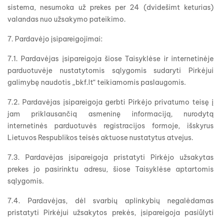
sistema, nesumoka už prekes per 24 (dvidešimt keturias)
valandas nuo užsakymo pateikimo.
7. Pardavėjo įsipareigojimai:
7.1. Pardavėjas įsipareigoja šiose Taisyklėse ir internetinėje
parduotuvėje nustatytomis sąlygomis sudaryti Pirkėjui
galimybę naudotis „bkf.lt“ teikiamomis paslaugomis.
7.2. Pardavėjas įsipareigoja gerbti Pirkėjo privatumo teisę į
jam priklausančią asmeninę informaciją, nurodytą
internetinės parduotuvės registracijos formoje, išskyrus
Lietuvos Respublikos teisės aktuose nustatytus atvejus.
7.3. Pardavėjas įsipareigoja pristatyti Pirkėjo užsakytas
prekes jo pasirinktu adresu, šiose Taisyklėse aptartomis
sąlygomis.
7.4. Pardavėjas, dėl svarbių aplinkybių negalėdamas
pristatyti Pirkėjui užsakytos prekės, įsipareigoja pasiūlyti