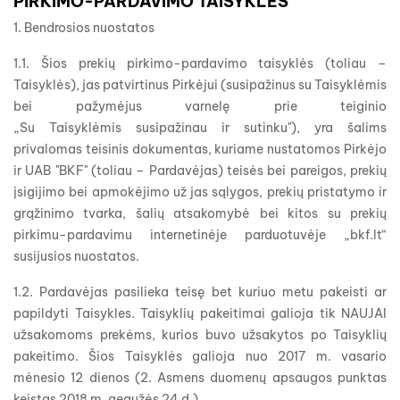
PIRKIMO-PARDAVIMO TAISYKLĖS
1. Bendrosios nuostatos
1.1. Šios prekių pirkimo-pardavimo taisyklės (toliau –
Taisyklės), jas patvirtinus Pirkėjui (susipažinus su Taisyklėmis
bei pažymėjus varnelę prie teiginio
„Su Taisyklėmis susipažinau ir sutinku"), yra šalims
privalomas teisinis dokumentas, kuriame nustatomos Pirkėjo
ir UAB "BKF" (toliau – Pardavėjas) teisės bei pareigos, prekių
įsigijimo bei apmokėjimo už jas sąlygos, prekių pristatymo ir
grąžinimo tvarka, šalių atsakomybė bei kitos su prekių
pirkimu-pardavimu internetinėje parduotuvėje „bkf.lt“
susijusios nuostatos.
1.2. Pardavėjas pasilieka teisę bet kuriuo metu pakeisti ar
papildyti Taisykles. Taisyklių pakeitimai galioja tik NAUJAI
užsakomoms prekėms, kurios buvo užsakytos po Taisyklių
pakeitimo. Šios Taisyklės galioja nuo 2017 m. vasario
mėnesio 12 dienos (2. Asmens duomenų apsaugos punktas
keistas 2018 m. gegužės 24 d.).