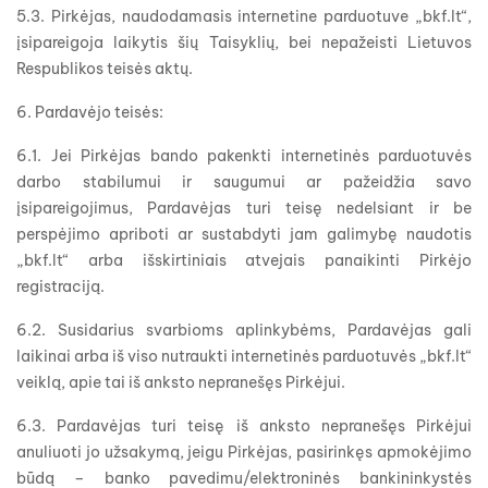
5.3. Pirkėjas, naudodamasis internetine parduotuve „bkf.lt“,
įsipareigoja laikytis šių Taisyklių, bei nepažeisti Lietuvos
Respublikos teisės aktų.
6. Pardavėjo teisės:
6.1. Jei Pirkėjas bando pakenkti internetinės parduotuvės
darbo stabilumui ir saugumui ar pažeidžia savo
įsipareigojimus, Pardavėjas turi teisę nedelsiant ir be
perspėjimo apriboti ar sustabdyti jam galimybę naudotis
„bkf.lt“ arba išskirtiniais atvejais panaikinti Pirkėjo
registraciją.
6.2. Susidarius svarbioms aplinkybėms, Pardavėjas gali
laikinai arba iš viso nutraukti internetinės parduotuvės „bkf.lt“
veiklą, apie tai iš anksto nepranešęs Pirkėjui.
6.3. Pardavėjas turi teisę iš anksto nepranešęs Pirkėjui
anuliuoti jo užsakymą, jeigu Pirkėjas, pasirinkęs apmokėjimo
būdą – banko pavedimu/elektroninės bankininkystės