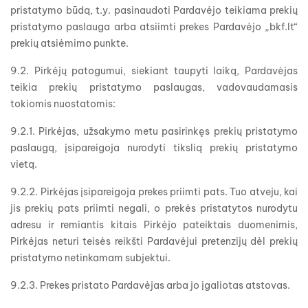
pristatymo būdą, t.y. pasinaudoti Pardavėjo teikiama prekių
pristatymo paslauga arba atsiimti prekes Pardavėjo „bkf.lt“
prekių atsiėmimo punkte.
9.2. Pirkėjų patogumui, siekiant taupyti laiką, Pardavėjas
teikia prekių pristatymo paslaugas, vadovaudamasis
tokiomis nuostatomis:
9.2.1. Pirkėjas, užsakymo metu pasirinkęs prekių pristatymo
paslaugą, įsipareigoja nurodyti tikslią prekių pristatymo
vietą.
9.2.2. Pirkėjas įsipareigoja prekes priimti pats. Tuo atveju, kai
jis prekių pats priimti negali, o prekės pristatytos nurodytu
adresu ir remiantis kitais Pirkėjo pateiktais duomenimis,
Pirkėjas neturi teisės reikšti Pardavėjui pretenzijų dėl prekių
pristatymo netinkamam subjektui.
9.2.3. Prekes pristato Pardavėjas arba jo įgaliotas atstovas.