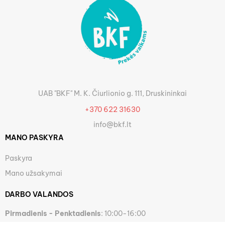
UAB "BKF" M. K. Čiurlionio g. 111, Druskininkai
+370 622 31630
info@bkf.lt
MANO PASKYRA
Paskyra
Mano užsakymai
DARBO VALANDOS
Pirmadienis - Penktadienis
: 10:00-16:00