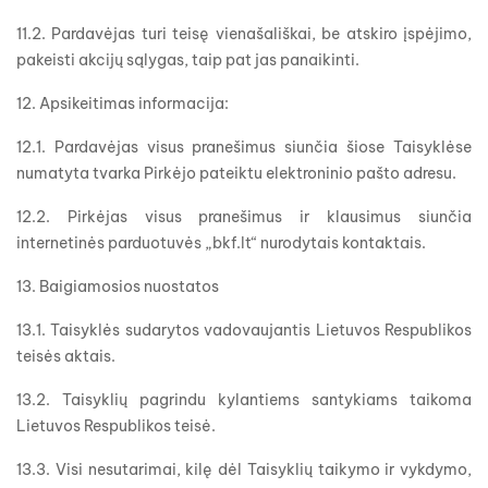
11.2. Pardavėjas turi teisę vienašališkai, be atskiro įspėjimo,
pakeisti akcijų sąlygas, taip pat jas panaikinti.
12. Apsikeitimas informacija:
12.1. Pardavėjas visus pranešimus siunčia šiose Taisyklėse
numatyta tvarka Pirkėjo pateiktu elektroninio pašto adresu.
12.2. Pirkėjas visus pranešimus ir klausimus siunčia
internetinės parduotuvės „bkf.lt“ nurodytais kontaktais.
13. Baigiamosios nuostatos
13.1. Taisyklės sudarytos vadovaujantis Lietuvos Respublikos
teisės aktais.
13.2. Taisyklių pagrindu kylantiems santykiams taikoma
Lietuvos Respublikos teisė.
13.3. Visi nesutarimai, kilę dėl Taisyklių taikymo ir vykdymo,