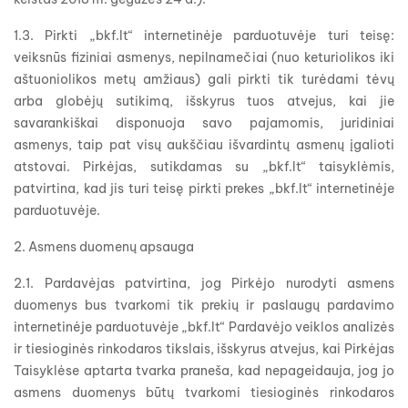
1.3. Pirkti „bkf.lt“ internetinėje parduotuvėje turi teisę:
veiksnūs fiziniai asmenys, nepilnamečiai (nuo keturiolikos iki
aštuoniolikos metų amžiaus) gali pirkti tik turėdami tėvų
arba globėjų sutikimą, išskyrus tuos atvejus, kai jie
savarankiškai disponuoja savo pajamomis, juridiniai
asmenys, taip pat visų aukščiau išvardintų asmenų įgalioti
atstovai. Pirkėjas, sutikdamas su „bkf.lt“ taisyklėmis,
patvirtina, kad jis turi teisę pirkti prekes „bkf.lt“ internetinėje
parduotuvėje.
2. Asmens duomenų apsauga
2.1. Pardavėjas patvirtina, jog Pirkėjo nurodyti asmens
duomenys bus tvarkomi tik prekių ir paslaugų pardavimo
internetinėje parduotuvėje „bkf.lt“ Pardavėjo veiklos analizės
ir tiesioginės rinkodaros tikslais, išskyrus atvejus, kai Pirkėjas
Taisyklėse aptarta tvarka praneša, kad nepageidauja, jog jo
asmens duomenys būtų tvarkomi tiesioginės rinkodaros