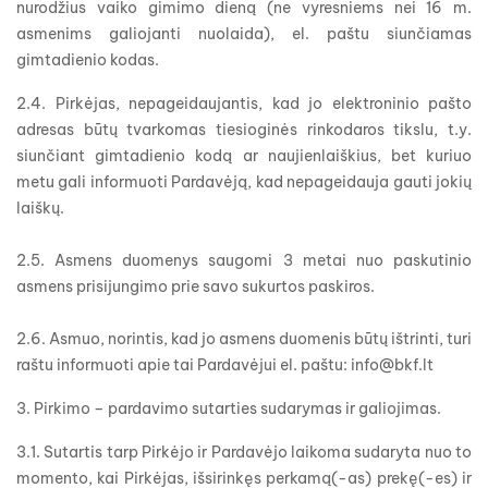
nurodžius vaiko gimimo dieną (ne vyresniems nei 16 m.
asmenims galiojanti nuolaida), el. paštu siunčiamas
gimtadienio kodas.
2.4. Pirkėjas, nepageidaujantis, kad jo elektroninio pašto
adresas būtų tvarkomas tiesioginės rinkodaros tikslu, t.y.
siunčiant gimtadienio kodą ar naujienlaiškius, bet kuriuo
metu gali informuoti Pardavėją, kad nepageidauja gauti jokių
laiškų.
2.5. Asmens duomenys saugomi 3 metai nuo paskutinio
asmens prisijungimo prie savo sukurtos paskiros.
2.6. Asmuo, norintis, kad jo asmens duomenis būtų ištrinti, turi
raštu informuoti apie tai Pardavėjui el. paštu: info@bkf.lt
3. Pirkimo – pardavimo sutarties sudarymas ir galiojimas.
3.1. Sutartis tarp Pirkėjo ir Pardavėjo laikoma sudaryta nuo to
momento, kai Pirkėjas, išsirinkęs perkamą(-as) prekę(-es) ir