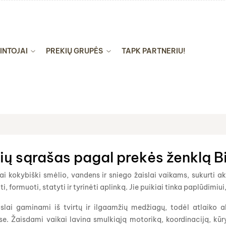
INTOJAI
PREKIŲ GRUPĖS
TAPK PARTNERIU!
ių sąrašas pagal prekės ženklą B
tai kokybiški smėlio, vandens ir sniego žaislai vaikams, sukurti a
lti, formuoti, statyti ir tyrinėti aplinką. Jie puikiai tinka paplūdi
islai gaminami iš tvirtų ir ilgaamžių medžiagų, todėl atlaiko 
e. Žaisdami vaikai lavina smulkiąją motoriką, koordinaciją, kūr