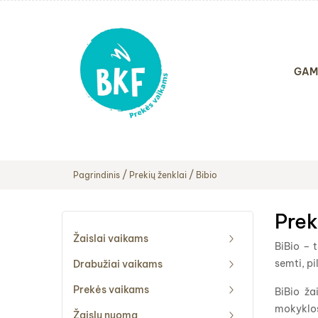
GAM
Pagrindinis
Prekių ženklai
Bibio
Prek
Žaislai vaikams
BiBio – 
semti, pi
Drabužiai vaikams
Prekės vaikams
BiBio ža
mokyklos
Žaislų nuoma