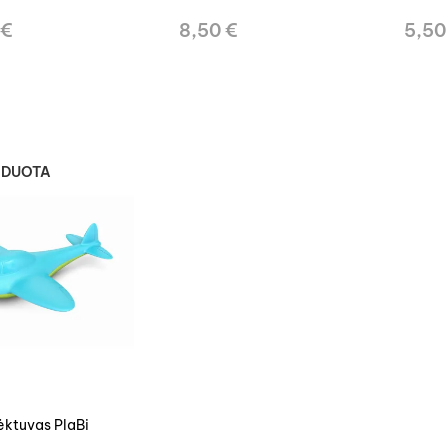
 €
8,50 €
5,50
RDUOTA
lėktuvas PlaBi