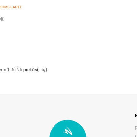
GOMS LAUKE
 €
a 1-5 iš 5 prekės(-ių)