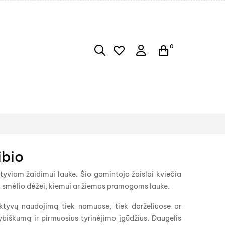
0
ibio
ktyviam žaidimui lauke. Šio gamintojo žaislai kviečia
miui, smėlio dėžei, kiemui ar žiemos pramogoms lauke.
aktyvų naudojimą tiek namuose, tiek darželiuose ar
ybiškumą ir pirmuosius tyrinėjimo įgūdžius. Daugelis