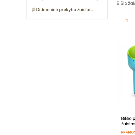
BiBio žai
🛒 Didmeninė prekyba žaislais
BiBio 
žaislas
PRAMO