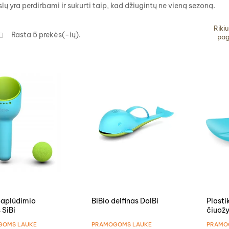
slų yra perdirbami ir sukurti taip, kad džiugintų ne vieną sezoną.
Rikiu
Rasta 5 prekės(-ių).
pag
paplūdimio
BiBio delfinas DolBi
Plasti
 SiBi
čiuožy
GOMS LAUKE
PRAMOGOMS LAUKE
PRAMO