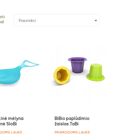
oti

Pasirinkti
al:
kinė mėlyna
BiBio paplūdimio
nė SloBi
žaislas TaBi
GOMS LAUKE
PRAMOGOMS LAUKE