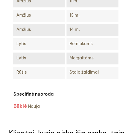
Amžius
11 m.
Amžius
13 m.
Amžius
14 m.
Lytis
Berniukams
Lytis
Mergaitėms
Rūšis
Stalo žaidimai
Specifinė nuoroda
Būklė
Nauja
Klientai, kurie pirko šią prekę, taip