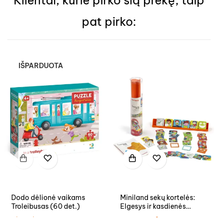
pat pirko:
IŠPARDUOTA
Dodo dėlionė vaikams
Miniland sekų kortelės:
Troleibusas (60 det.)
Elgesys ir kasdienės
užduotys