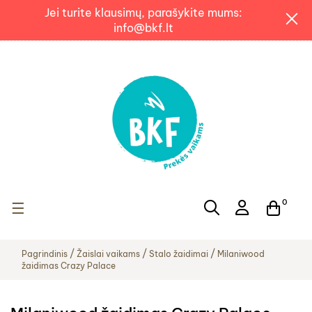
Jei turite klausimų, parašykite mums:
info@bkf.lt
0
Toggle navigation
☰
Pagrindinis
Žaislai vaikams
Stalo žaidimai
Milaniwood
žaidimas Crazy Palace