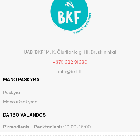
UAB "BKF" M. K. Čiurlionio g. 111, Druskininkai
+370 622 31630
info@bkf.lt
MANO PASKYRA
Paskyra
Mano užsakymai
DARBO VALANDOS
Pirmadienis - Penktadienis
: 10:00-16:00