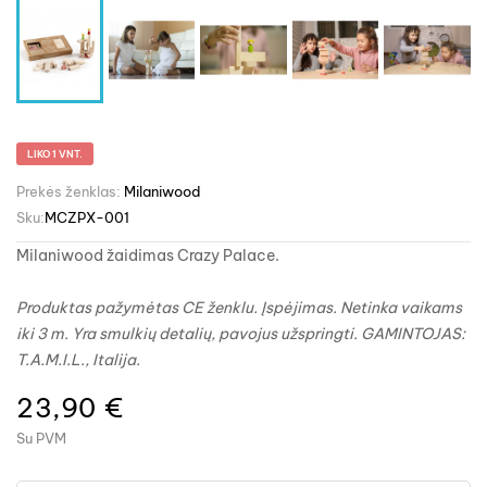
LIKO 1 VNT.
Prekės ženklas:
Milaniwood
Sku:
MCZPX-001
Milaniwood žaidimas Crazy Palace.
Produktas pažymėtas CE ženklu.
Įspėjimas. Netinka vaikams
iki 3 m. Yra smulkių detalių, pavojus užspringti.
GAMINTOJAS:
T.A.M.I.L.
, Italija.
23,90 €
Su PVM