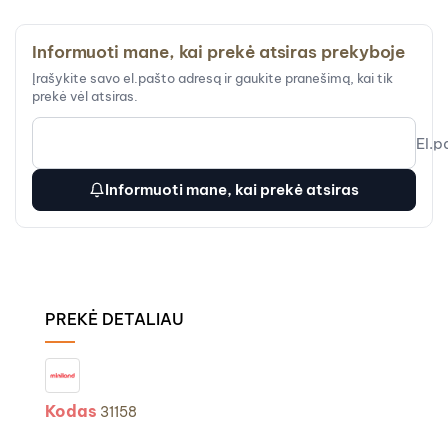
Informuoti mane, kai prekė atsiras prekyboje
Įrašykite savo el.pašto adresą ir gaukite pranešimą, kai tik
prekė vėl atsiras.
El.p
Informuoti mane, kai prekė atsiras
PREKĖ DETALIAU
Kodas
31158