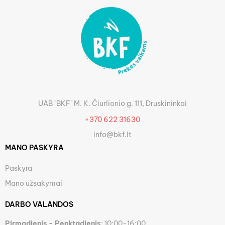
UAB "BKF" M. K. Čiurlionio g. 111, Druskininkai
+370 622 31630
info@bkf.lt
MANO PASKYRA
Paskyra
Mano užsakymai
DARBO VALANDOS
Pirmadienis - Penktadienis
: 10:00-16:00