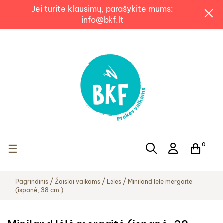
Jei turite klausimų, parašykite mums:
info@bkf.lt
0
Toggle navigation
☰
Pagrindinis
Žaislai vaikams
Lėlės
Miniland lėlė mergaitė
(ispanė, 38 cm.)