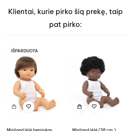
Klientai, kurie pirko šią prekę, taip
pat pirko:
IŠPARDUOTA
Miniland lėlė berniukas
Miniland lėlė (38 cm.)