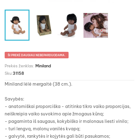
ŠI PREKĖ DAUGIAU NEBEPARDUODAMA.
Prekės ženklas:
Miniland
Sku:
31158
Miniland lėlė mergaitė (38 cm.).
Savybės:
- anatomiškai proporciška - atitinka tikro vaiko proporcijas,
neiškreipia vaiko suvokimo apie žmogaus kūną;
- pagaminta iš saugaus, kokybiško ir malonaus liesti vinilo;
- turi lengvą, malonų vanilės kvapą;
- galvytė, rankytės ir kojytės gali būti pasukamos;