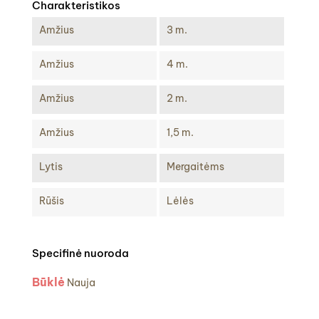
Charakteristikos
Amžius
3 m.
Amžius
4 m.
Amžius
2 m.
Amžius
1,5 m.
Lytis
Mergaitėms
Rūšis
Lėlės
Specifinė nuoroda
Būklė
Nauja