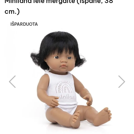
Miniland lėlė mergaitė (ispanė, 38
cm.)
IŠPARDUOTA