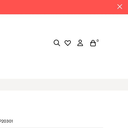
0
P20301