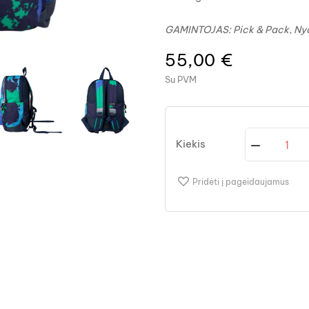
GAMINTOJAS:
Pick & Pack, Ny
55,00 €
Su PVM
Kiekis
Pridėti į pageidaujamus