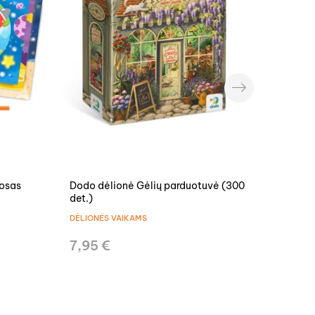
›
mosas
Dodo dėlionė Gėlių parduotuvė (300
Pick &
det.)
DĖLIONĖS VAIKAMS
KUPRIN
7,95 €
55,0