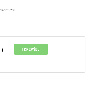
derlandai
.
Į KREPŠELĮ