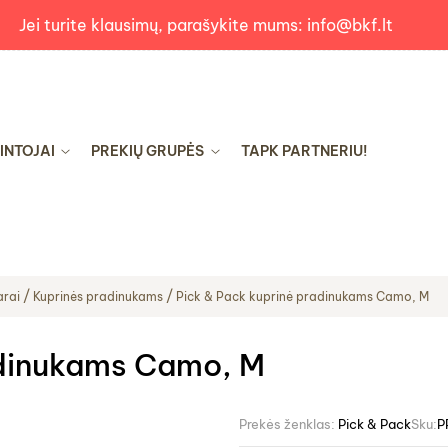
Jei turite klausimų, parašykite mums: info@bkf.lt
INTOJAI
PREKIŲ GRUPĖS
TAPK PARTNERIU!
arai
Kuprinės pradinukams
Pick & Pack kuprinė pradinukams Camo, M
adinukams Camo, M
Prekės ženklas:
Pick & Pack
Sku:
P