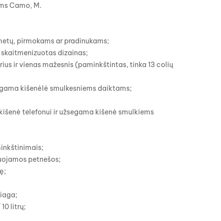
ams Camo, M.
 metų, pirmokams ar pradinukams;
r skaitmenizuotas dizainas;
rius ir vienas mažesnis (paminkštintas, tinka 13 colių
segama kišenėlė smulkesniems daiktams;
 kišenė telefonui ir užsegama kišenė smulkiems
minkštinimais;
iuojamos petnešos;
ę;
žiaga;
10 litrų;