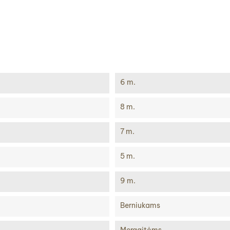
6 m.
8 m.
7 m.
5 m.
9 m.
Berniukams