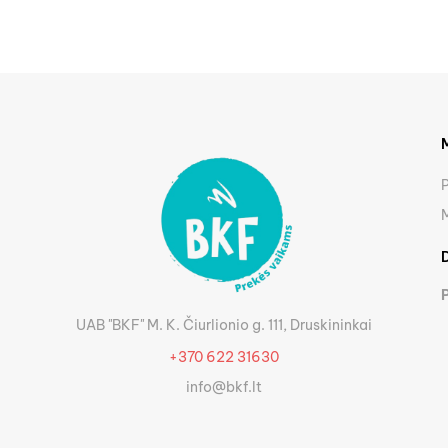
UAB "BKF" M. K. Čiurlionio g. 111, Druskininkai
+370 622 31630
info@bkf.lt