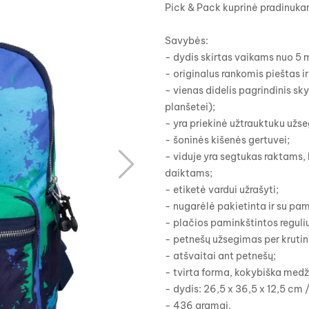
Pick & Pack kuprinė pradinuk
Savybės:
- dydis skirtas vaikams nuo 5
- originalus rankomis pieštas i
- vienas didelis pagrindinis sky
planšetei);
- yra priekinė užtrauktuku už
- šoninės kišenės gertuvei;
- viduje yra segtukas raktams,
daiktams;
- etiketė vardui užrašyti;
- nugarėlė pakietinta ir su pa
- plačios paminkštintos regul
- petnešų užsegimas per krutin
- atšvaitai ant petnešų;
- tvirta forma, kokybiška med
- dydis: 26,5 x 36,5 x 12,5 cm / 
- 436 gramai.