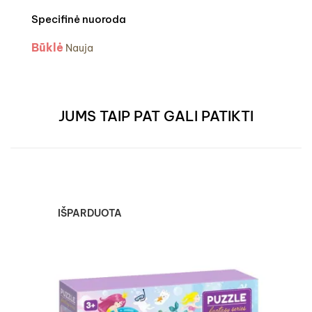
Specifinė nuoroda
Būklė
Nauja
JUMS TAIP PAT GALI PATIKTI
IŠPARDUOTA
Dod
det
DĖL
5,