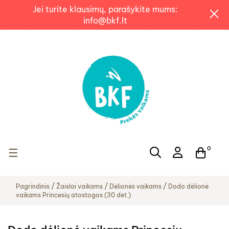
Jei turite klausimų, parašykite mums:
info@bkf.lt
0
Toggle navigation
☰
Pagrindinis
Žaislai vaikams
Dėlionės vaikams
Dodo dėlionė
vaikams Princesių atostogos (30 det.)