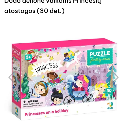
Dodo dėlionė vaikams Princesių
atostogos (30 det.)