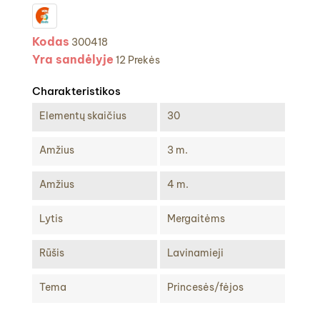
Kodas
300418
Yra sandėlyje
12 Prekės
Charakteristikos
Elementų skaičius
30
Amžius
3 m.
Amžius
4 m.
Lytis
Mergaitėms
Rūšis
Lavinamieji
Tema
Princesės/fėjos