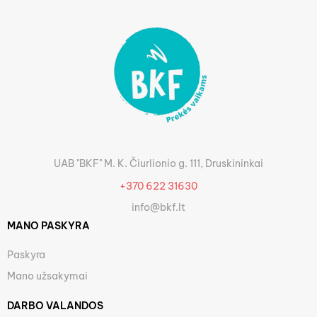
UAB "BKF" M. K. Čiurlionio g. 111, Druskininkai
+370 622 31630
info@bkf.lt
MANO PASKYRA
Paskyra
Mano užsakymai
DARBO VALANDOS